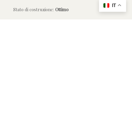
IT
Stato di costruzione:
Ottimo
Allarme:
Presente
Videocitofono:
Si
Porta blindata:
Si
Fibra ottica:
Si